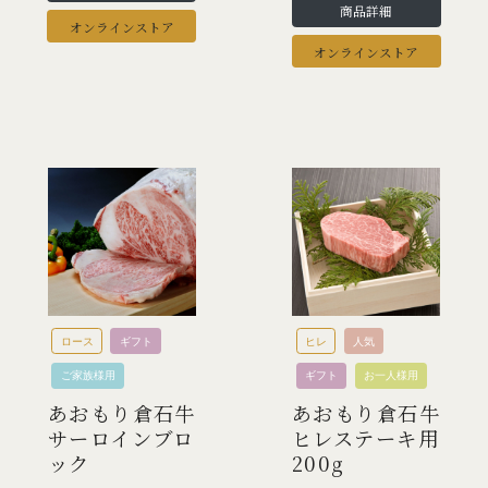
商品詳細
オンラインストア
オンラインストア
ロース
ギフト
ヒレ
人気
ご家族様用
ギフト
お一人様用
あおもり倉石牛
あおもり倉石牛
サーロインブロ
ヒレステーキ用
ック
200g