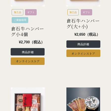
加工品
ギフト
加工品
ギフト
倉石牛ハンバー
ご家族様用
グ(大+小)
倉石牛ハンバー
グ小4個
¥2,650（税込）
¥2,700（税込）
商品詳細
商品詳細
オンラインストア
オンラインストア