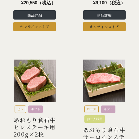
¥20,550（税込）
¥9,100（税込）
商品詳細
商品詳細
オンラインストア
オンラインストア
ヒレ
ギフト
ロース
ギフト
あおもり倉石牛
お一人様用
ヒレステーキ用
あおもり倉石牛
200g×2枚
サーロインステ