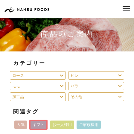
商品のご案内
カテゴリー
ロース
ヒレ
モモ
バラ
加工品
その他
関連タグ
人気
ギフト
お一人様用
ご家族様用