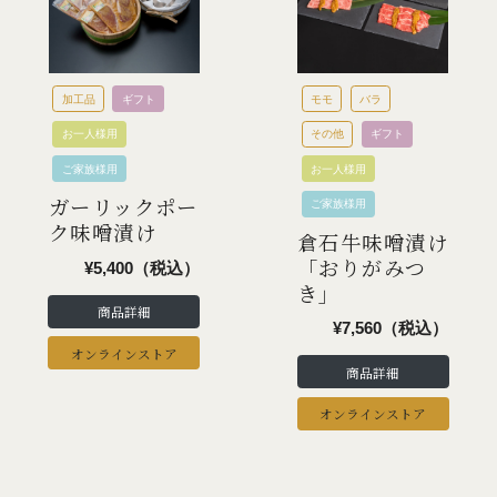
加工品
ギフト
モモ
バラ
お一人様用
その他
ギフト
ご家族様用
お一人様用
ガーリックポー
ご家族様用
ク味噌漬け
倉石牛味噌漬け
「おりがみつ
¥5,400（税込）
き」
商品詳細
¥7,560（税込）
オンラインストア
商品詳細
オンラインストア