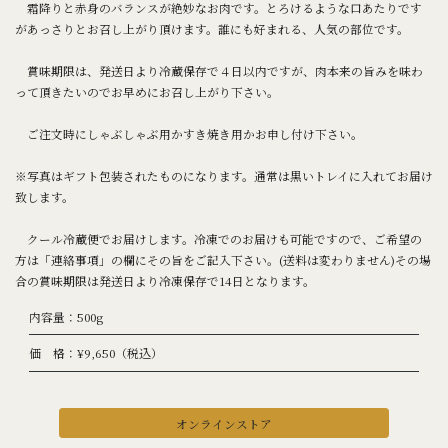
霜降りと赤身のバランスが絶妙なお肉です。とろけるような口あたりです
があっさりとお召し上がり頂けます。誰にも好まれる、人気の部位です。
賞味期限は、発送日より冷蔵保存で４日以内ですが、肉本来の旨みを味わ
って頂きたいのでお早めにお召し上がり下さい。
ご注文時にしゃぶしゃぶ用かすき焼き用かお申し付け下さい。
※写真はギフト包装されたものになります。通常は黒いトレイに入れてお届け
致します。
クール冷蔵便でお届けします。冷凍でのお届けも可能ですので、ご希望の
方は「連絡事項」の欄にその旨をご記入下さい。(送料は変わりません)その場
合の賞味期限は発送日より冷凍保存で14日となります。
内容量：500g
価 格：¥9,650（税込）
オンラインストア