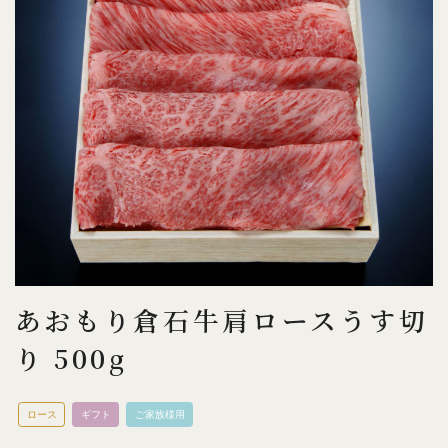
あおもり倉石牛肩ロースうす切
り 500g
ロース
ギフト
ご家族様用