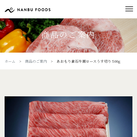
商品のご案内
ホーム
>
商品のご案内
> あおもり倉石牛肩ロースうす切り 500g