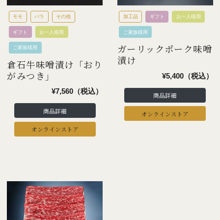
モモ
バラ
その他
加工品
ギフト
お一人様用
ギフト
お一人様用
ご家族様用
ガーリックポーク味噌
ご家族様用
漬け
倉石牛味噌漬け「おり
がみつき」
¥5,400（税込）
¥7,560（税込）
商品詳細
商品詳細
オンラインストア
オンラインストア