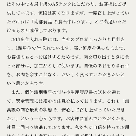
はその中でも最上級のA5ランクにこだわり、お客様にご提
供しています。値段は高くなりますが、一度召し上がってい
ただければ「南部食品 の倉石牛はうまい」とご満足いただ
けるものと確信しております。
お肉を仕入れる際には、当社のプロがしっかりと目利き
し、1頭単位で仕 入れています。高い鮮度を保ったままで、
お客様のもとへお届けするためです。肉を切り出すときに余
った部分は、加工品として使います。自慢のあおもり倉石牛
を、お肉を余すことなく、おいしく食べていただきたいと
いう思いからです。
また、個体識別番号の付与や生産履歴書の送付を通じ
て、安全管理には細心の注意を払っております。これも「最
高級の肉を最高の状態で、安心して召し上がっていただき
たい」という一心からです。お客様に喜んでいただくため、
社員一同日々邁進しております。私たちが自信を持ってお届
けするあおもり倉石牛を、ぜひ一度ご賞味くださいますと