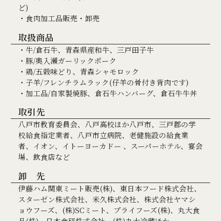
ど)
・食肉加工品販売・卸売
取扱商品
・牛/倉石牛、青森県産和牛、三戸田子牛
・豚/奥入瀬ガーリックポーク
・鶏/五穀味どり、青森シャモロック
・子羊/フレンチラムラック(仔羊の骨付き背肉です)
・加工品/自家製焼豚、倉石牛ハンバーグ、倉石牛牛丼
取引先
八戸市教育委員会、八戸高校ほか八戸市、三戸郡の学
校給食指定業者、八戸市立病院、老健施設の給食業
者、イオン、イトーヨーカドー 、スーパーホテル、宴会
場、飲食店など
卸 先
伊藤ハム関東ミート販売(株)、東日本フード株式会社、
スターゼン株式会社、米久株式会社、株式会社ヤマシ
ョウフーズ、(株)SCミート、プライフーズ(株)、丸大食
品(株)、日本食研株式会社、(株)丸大冷蔵ほか