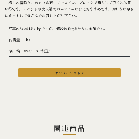
極上の霜降り、あもり倉石牛サーロイン。ブロックで購入して頂くとお買
い得です。イベントや大人数のパーティーなどにおすすめです。お好きな厚さ
にカットして皆さんでお召し上がり下さい。
写真のお肉は約5kgですが、値段は1kgあたりの金額です。
内容量：1kg
価 格：¥20,550（税込）
オンラインストア
関連商品