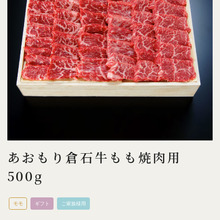
あおもり倉石牛もも焼肉用
500g
モモ
ギフト
ご家族様用