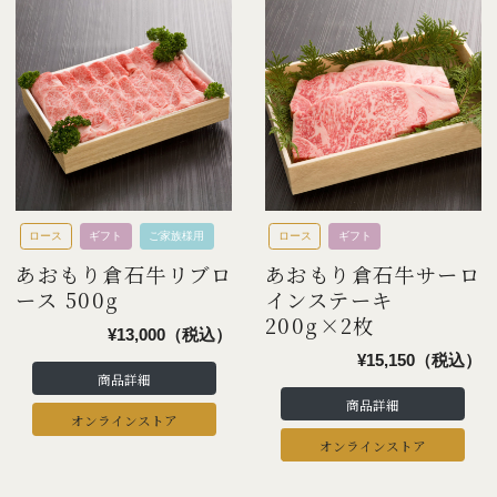
ロース
ギフト
ご家族様用
ロース
ギフト
あおもり倉石牛リブロ
あおもり倉石牛サーロ
ース 500g
インステーキ
200g×2枚
¥13,000（税込）
¥15,150（税込）
商品詳細
商品詳細
オンラインストア
オンラインストア