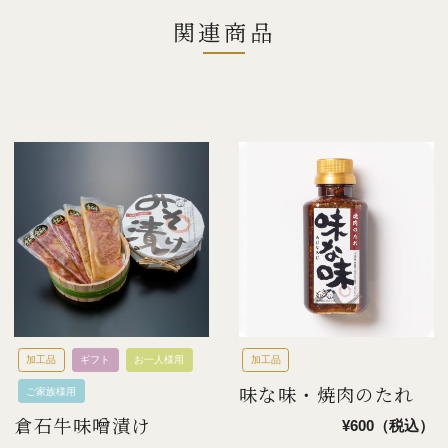
関連商品
加工品
ギフト
お一人様用
加工品
味な味・焼肉のたれ
ご家族様用
倉石牛味噌漬け
¥600（税込）