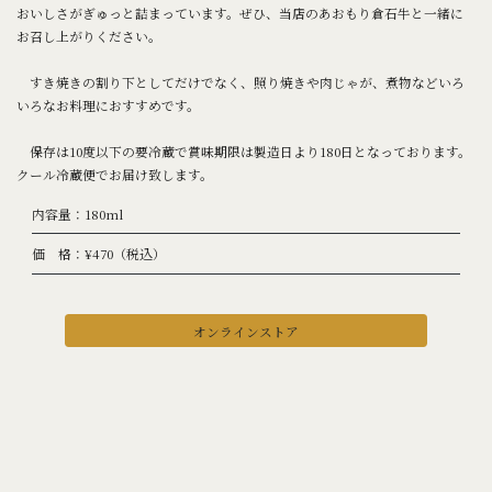
おいしさがぎゅっと詰まっています。ぜひ、当店のあおもり倉石牛と一緒に
お召し上がりください。
すき焼きの割り下としてだけでなく、照り焼きや肉じゃが、煮物などいろ
いろなお料理におすすめです。
保存は10度以下の要冷蔵で賞味期限は製造日より180日となっております。
クール冷蔵便でお届け致します。
内容量：180ml
価 格：¥470（税込）
オンラインストア